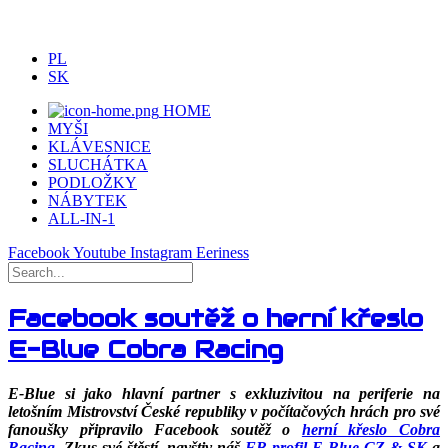
PL
SK
HOME
MYŠI
KLÁVESNICE
SLUCHÁTKA
PODLOŽKY
NÁBYTEK
ALL-IN-1
Facebook
Youtube
Instagram
Eeriness
Facebook soutěž o herní křeslo
E-Blue Cobra Racing
E-Blue si jako hlavní partner s exkluzivitou na periferie na
letošním Mistrovství České republiky v počítačových hrách pro své
fanoušky připravilo Facebook soutěž o
herní křeslo Cobra
Racing
. Zkus své štěstí, navštiv náš
FB profil
E-Blue CZ & SK
a