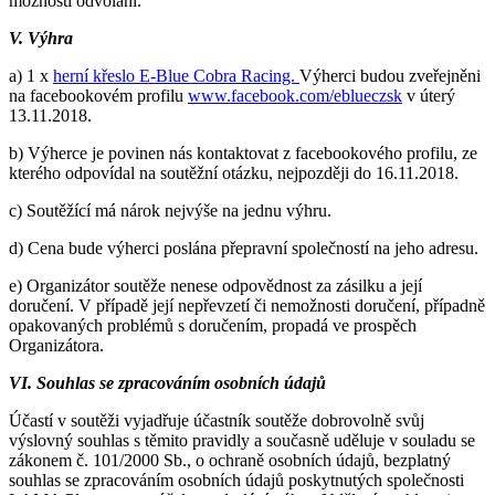
možnosti odvolání.
V. Výhra
a) 1 x
herní křeslo E-Blue Cobra Racing.
Výherci budou zveřejněni
na facebookovém profilu
www.facebook.com/eblueczsk
v úterý
13.11.2018.
b) Výherce je povinen nás kontaktovat z facebookového profilu, ze
kterého odpovídal na soutěžní otázku, nejpozději do 16.11.2018.
c) Soutěžící má nárok nejvýše na jednu výhru.
d) Cena bude výherci poslána přepravní společností na jeho adresu.
e) Organizátor soutěže nenese odpovědnost za zásilku a její
doručení. V případě její nepřevzetí či nemožnosti doručení, případně
opakovaných problémů s doručením, propadá ve prospěch
Organizátora.
VI. Souhlas se zpracováním osobních údajů
Účastí v soutěži vyjadřuje účastník soutěže dobrovolně svůj
výslovný souhlas s těmito pravidly a současně uděluje v souladu se
zákonem č. 101/2000 Sb., o ochraně osobních údajů, bezplatný
souhlas se zpracováním osobních údajů poskytnutých společnosti