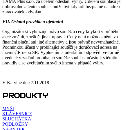
LAMA Plus s.r.o. za účelem odeslání výhry. Udělení souhlasu je
dobrovolné a tento souhlas může být kdykoli bezplatně na adrese
zpracovatele odvolán.
VII. Ostatní pravidla a ujednání
Organizátor si vyhrazuje právo soutěž a ceny kdykoli v průběhu
akce změnit, zrušit či jinak upravit. Ceny není možno směnit za
finanční plnění ani jiné alternativy a jsou právně nevymahatelné.
Podmínkou účasti v probíhající soutěži je doručovací adresa na
území ČR nebo SR. Vyplněním a odesláním odpovědi ve formě
uvedené v zadání probíhající soutěže souhlasí účastník s těmito
pravidly a se zveřejněním svého jména v případě výhry.
V Karviné dne 7.11.2018
PRODUKTY
MYŠI
KLÁVESNICE
SLUCHÁTKA
PODLOŽKY
NÁBYTEK