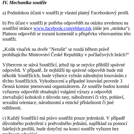
IV. Mechanika soutěže
a) Podmínkou účasti v soutěži je vlastní platný Facebookový profil.
b) Pro účast v soutěži je potřeba odpovědět na otázku uvedenou na
soutěžní stránce
www.facebook.com/eblueczsk
(dále jen „stránka“).
Platnou odpovědí se rozumí komentář u příspěvku věnovanému této
soutěži.
„Kolik visaček na dveře "Nerušit" se rozdá během právě
probíhajícího Mistrovství České Republiky v počítačových hrách?“
Výhercem se stává Soutěžící, jehož tip se nejvíce přiblíží správné
odpovědi. V případě, že nejbližší tip správné odpovědi bude mít
několik Soutěžících, bude výherce vybrán náhodným losováním z
těchto Soutěžících. Vyhodnocení a případné losování provede 3
členná komise jmenovaná organizátorem. Ze soutěže budou komisí
vyřazeny odpovědi obsahující vulgární výrazy a odpovědi
znevažující kohokoli z důvodu rasy, náboženství či víry, pohlaví,
sexuální orientace, národnostní a etnické příslušnosti či jiné
odlišnosti.
c) Každý Soutěžící má právo soutěžit pouze jedenkrát. V případě
důvodného podezření z podvodného jednání, například za pomocí
falešných profilů, bude dotyčný na konci soutěže vyřazen bez