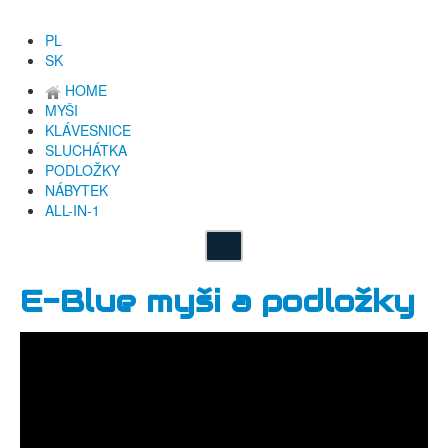
PL
SK
HOME
MYŠI
KLÁVESNICE
SLUCHÁTKA
PODLOŽKY
NÁBYTEK
ALL-IN-1
E-Blue myši a podložky