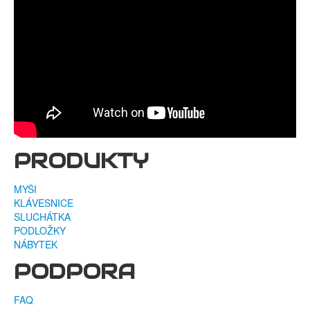
PRODUKTY
MYŠI
KLÁVESNICE
SLUCHÁTKA
PODLOŽKY
NÁBYTEK
PODPORA
FAQ