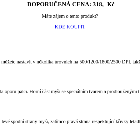
DOPORUČENÁ CENA: 318,- Kč
Máte zájem o tento produkt?
KDE KOUPIT
ůžete nastavit v několika úrovních na 500/1200/1800/2500 DPI, takže
a oporu palci. Horní část myši se speciálním tvarem a prodlouženými tla
evé spodní strany myši, zatímco pravá strana respektující křivky letad