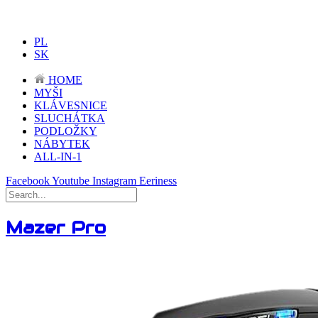
PL
SK
HOME
MYŠI
KLÁVESNICE
SLUCHÁTKA
PODLOŽKY
NÁBYTEK
ALL-IN-1
Facebook
Youtube
Instagram
Eeriness
Mazer Pro