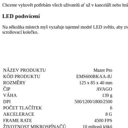
Chceme vyhovět potřebám všech uživatelů ať už v kanceláři nebo hrá
LED podsvícení
Na několika místech myš vyzařuje tajemné modré LED světlo, aby zvýši
scrollovací kolečko.
NÁZEV PRODUKTU
Mazer Pro
KÓD PRODUKTU
EMS600BKAA-IU
ROZMĚRY
125 x 85 x 40 mm
ČIP
AVAGO
VÁHA
139 g
DPI
500/1200/1800/2500
POČET TLAČÍTEK
6
AKCELERACE
8 G
FRAME RATE
4500 FPS
ŽIVOTNOST MIKROSPÍNAČŮ
10 milionů kliků