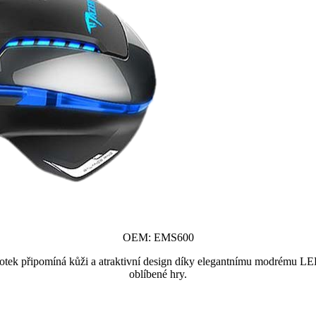
OEM: EMS600
ek připomíná kůži a atraktivní design díky elegantnímu modrému LED po
oblíbené hry.