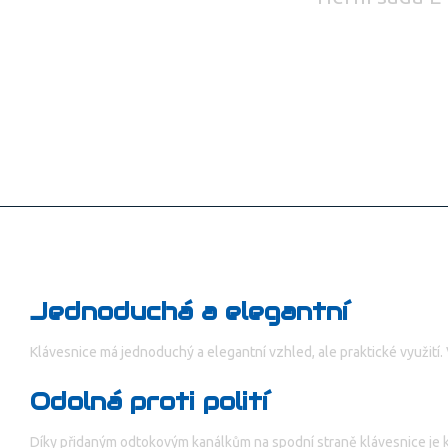
Jednoduchá a elegantní
Klávesnice má jednoduchý a elegantní vzhled, ale praktické využití. 
Odolná proti polití
Díky přidaným odtokovým kanálkům na spodní straně klávesnice je kl