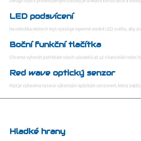
Design myši s prodlouženými tlačítky je unikátní konstrukce a odli
LED podsvícení
Na několika místech myš vyzařuje tajemné modré LED světlo, aby zvýši
Boční funkční tlačítka
Chceme vyhovět potřebám všech uživatelů ať už v kanceláři nebo hr
Red wave optický senzor
Myš je vybavena vysoce výkonným optickým senzorem, který zajišťuje
Hladké hrany