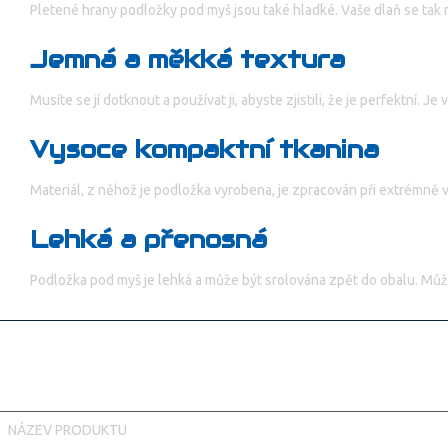
Pletené hrany podložky pod myš jsou také hladké. Vaše dlaň se tak n
Jemná a měkká textura
Musíte se jí dotknout a používat ji, abyste zjistili, že je perfektní.
Vysoce kompaktní tkanina
Materiál, z něhož je podložka vyrobena, je zpracován při extrémně 
Lehká a přenosná
Podložka pod myš je lehká a může být srolována zpět do obalu. Může
NÁZEV PRODUKTU