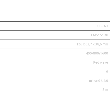
COBRA II
EMS151BK
126 x 63,7 x 38,6 mm
400/800/1600
Red wave
6
milionů kliků
1,8 m