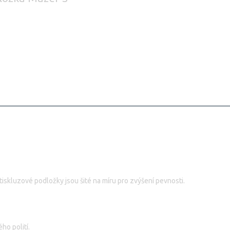
tiskluzové podložky jsou šité na míru pro zvýšení pevnosti.
ho polití.