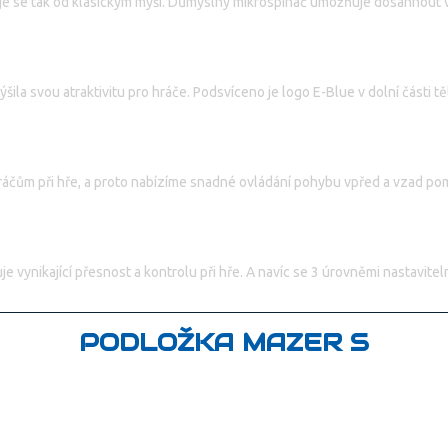
šuje se tak od klasickým myší. Důmyslný mikrospínač umožňuje dosáhnout v
la svou atraktivitu pro hráče. Podsvíceno je logo E-Blue v dolní části těl
áčům při hře, a proto nabízíme snadné ovládání pohybu vpřed a vzad pomo
 vynikající přesnost a kontrolu při hře. A navíc se 3 úrovněmi nastavite
PODLOŽKA MAZER S