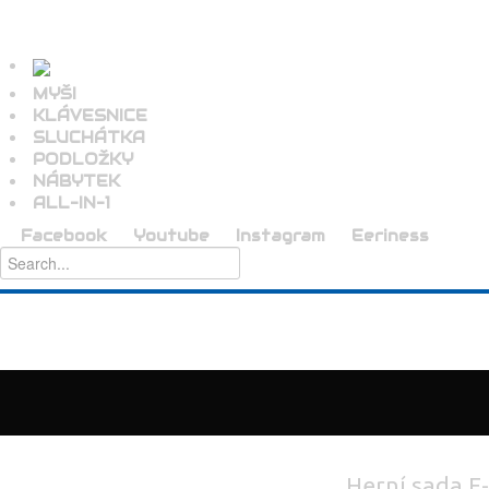
MYŠI
KLÁVESNICE
SLUCHÁTKA
PODLOŽKY
NÁBYTEK
ALL-IN-1
Facebook
Youtube
Instagram
Eeriness
Herní sada E-