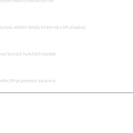
ysoké odezvy kliknutí při hře
a myši, efektní detaily kolem něj a DPI přepínač.
cí bočních funkčních tlačítek.
lného DPI je přesnost zaručena.