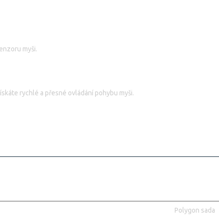
senzoru myši.
ískáte rychlé a přesné ovládání pohybu myši.
Polygon sada