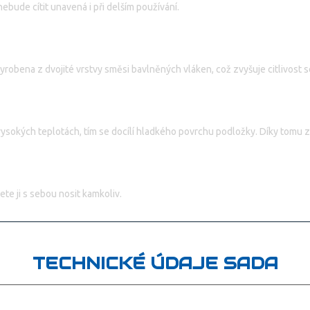
ebude cítit unavená i při delším používání.
 Je vyrobena z dvojité vrstvy směsi bavlněných vláken, což zvyšuje citlivost 
vysokých teplotách, tím se docílí hladkého povrchu podložky. Díky tomu z
te ji s sebou nosit kamkoliv.
TECHNICKÉ ÚDAJE SADA