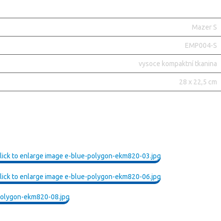
Mazer S
EMP004-S
vysoce kompaktní tkanina
28 x 22,5 cm