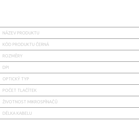
NÁZEV PRODUKTU
KÓD PRODUKTU ČERNÁ
ROZMĚRY
DPI
OPTICKÝ TYP
POČET TLAČÍTEK
ŽIVOTNOST MIKROSPÍNAČŮ
DÉLKA KABELU