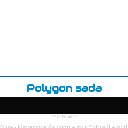
Polygon sada
OEM: EKM820
Blue - klávesnice Polygon + myš Cobra II + po