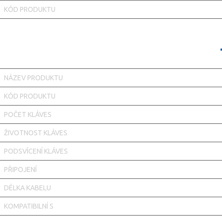
KÓD PRODUKTU
NÁZEV PRODUKTU
KÓD PRODUKTU
POČET KLÁVES
ŽIVOTNOST KLÁVES
PODSVÍCENÍ KLÁVES
PŘIPOJENÍ
DÉLKA KABELU
KOMPATIBILNÍ S